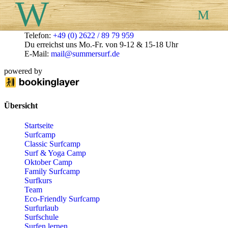
Summersurf
Telefon:
+49 (0) 2622 / 89 79 959
Du erreichst uns Mo.-Fr. von 9-12 & 15-18 Uhr
SURFCAMP
E-Mail:
mail@summersurf.de
powered by
SURFKURS
Übersicht
Startseite
TEAM
Surfcamp
Classic Surfcamp
Surf & Yoga Camp
Oktober Camp
PREISE
Family Surfcamp
Surfkurs
Team
Eco-Friendly Surfcamp
BUCHEN
Surfurlaub
Surfschule
Surfen lernen